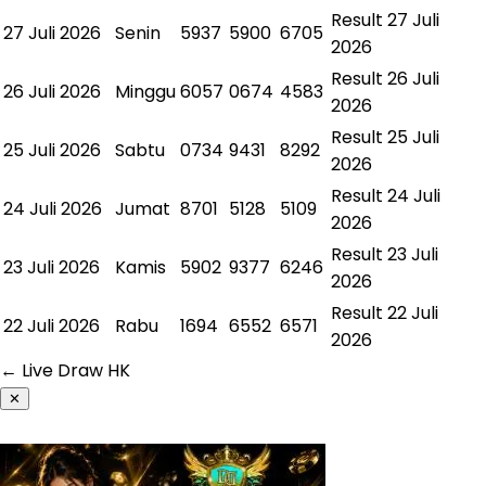
Result
27 Juli
27 Juli 2026
Senin
5937
5900
6705
2026
Result
26 Juli
26 Juli 2026
Minggu
6057
0674
4583
2026
Result
25 Juli
25 Juli 2026
Sabtu
0734
9431
8292
2026
Result
24 Juli
24 Juli 2026
Jumat
8701
5128
5109
2026
Result
23 Juli
23 Juli 2026
Kamis
5902
9377
6246
2026
Result
22 Juli
22 Juli 2026
Rabu
1694
6552
6571
2026
← Live Draw HK
✕