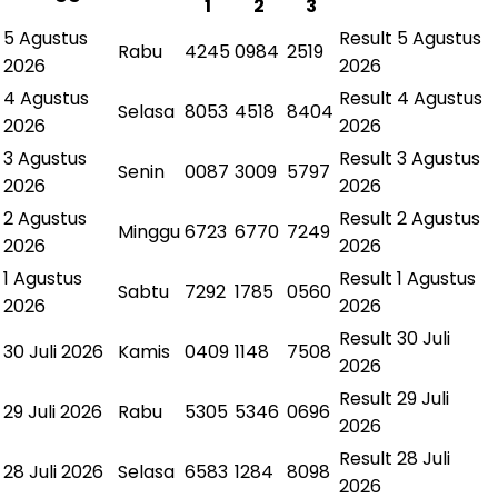
1
2
3
5 Agustus
Result
5 Agustus
Rabu
4245
0984
2519
2026
2026
4 Agustus
Result
4 Agustus
Selasa
8053
4518
8404
2026
2026
3 Agustus
Result
3 Agustus
Senin
0087
3009
5797
2026
2026
2 Agustus
Result
2 Agustus
Minggu
6723
6770
7249
2026
2026
1 Agustus
Result
1 Agustus
Sabtu
7292
1785
0560
2026
2026
Result
30 Juli
30 Juli 2026
Kamis
0409
1148
7508
2026
Result
29 Juli
29 Juli 2026
Rabu
5305
5346
0696
2026
Result
28 Juli
28 Juli 2026
Selasa
6583
1284
8098
2026