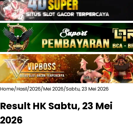
Home
/
Hasil
/
2026
/
Mei 2026
/
Sabtu, 23 Mei 2026
Result HK
Sabtu, 23 Mei
2026