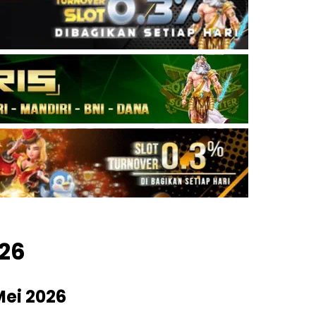
026
Mei 2026