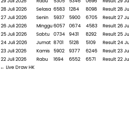
29 Juli 2026
Rabu
5305
5346
0696
Result
29 Ju
28 Juli 2026
Selasa
6583
1284
8098
Result
28 Ju
27 Juli 2026
Senin
5937
5900
6705
Result
27 Ju
26 Juli 2026
Minggu
6057
0674
4583
Result
26 Ju
25 Juli 2026
Sabtu
0734
9431
8292
Result
25 Ju
24 Juli 2026
Jumat
8701
5128
5109
Result
24 Ju
23 Juli 2026
Kamis
5902
9377
6246
Result
23 Ju
22 Juli 2026
Rabu
1694
6552
6571
Result
22 Ju
← Live Draw HK
✕