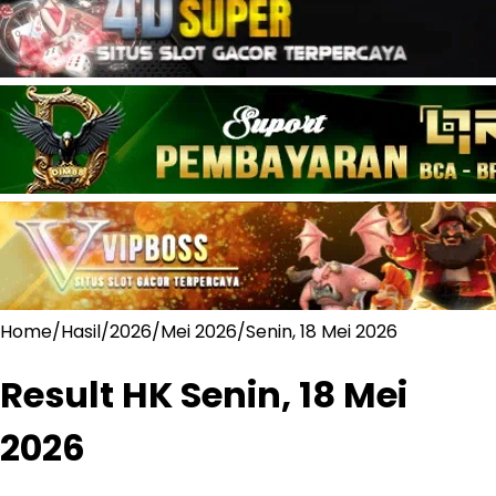
Home
/
Hasil
/
2026
/
Mei 2026
/
Senin, 18 Mei 2026
Result HK
Senin, 18 Mei
2026