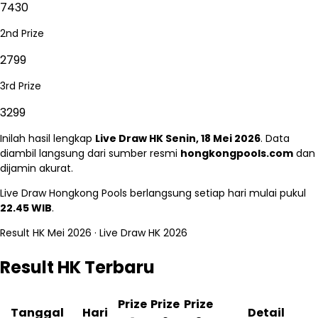
7
4
3
0
2nd Prize
2
7
9
9
3rd Prize
3
2
9
9
Inilah hasil lengkap
Live Draw HK
Senin, 18 Mei 2026
. Data
diambil langsung dari sumber resmi
hongkongpools.com
dan
dijamin akurat.
Live Draw Hongkong Pools berlangsung setiap hari mulai pukul
22.45 WIB
.
Result HK
Mei 2026
·
Live Draw HK
2026
Result HK Terbaru
Prize
Prize
Prize
Tanggal
Hari
Detail