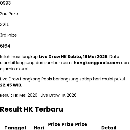
0
9
9
3
2nd Prize
3
2
1
6
3rd Prize
6
1
6
4
Inilah hasil lengkap
Live Draw HK
Sabtu, 16 Mei 2026
. Data
diambil langsung dari sumber resmi
hongkongpools.com
dan
dijamin akurat.
Live Draw Hongkong Pools berlangsung setiap hari mulai pukul
22.45 WIB
.
Result HK
Mei 2026
·
Live Draw HK
2026
Result HK Terbaru
Prize
Prize
Prize
Tanggal
Hari
Detail