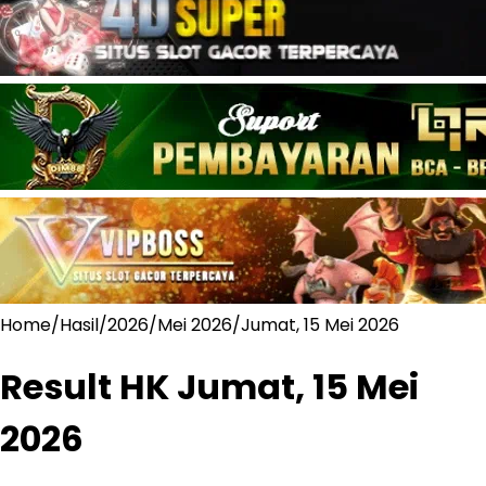
Home
/
Hasil
/
2026
/
Mei 2026
/
Jumat, 15 Mei 2026
Result HK
Jumat, 15 Mei
2026