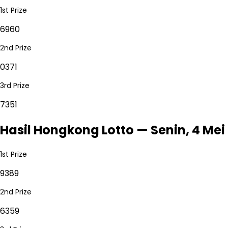
1st Prize
6
9
6
0
2nd Prize
0
3
7
1
3rd Prize
7
3
5
1
Hasil Hongkong Lotto —
Senin, 4 Mei
1st Prize
9
3
8
9
2nd Prize
6
3
5
9