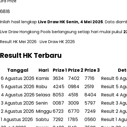
3rd Prize
6
8
1
8
Inilah hasil lengkap
Live Draw HK
Senin, 4 Mei 2026
. Data diam
Live Draw Hongkong Pools berlangsung setiap hari mulai pukul
2
Result HK
Mei 2026
·
Live Draw HK
2026
Result HK Terbaru
Tanggal
Hari
Prize 1
Prize 2
Prize 3
Det
6 Agustus 2026
Kamis
3634
7402
7716
Result
6 Ag
5 Agustus 2026
Rabu
4245
0984
2519
Result
5 Ag
4 Agustus 2026
Selasa
8053
4518
8404
Result
4 Ag
3 Agustus 2026
Senin
0087
3009
5797
Result
3 Ag
2 Agustus 2026
Minggu
6723
6770
7249
Result
2 Ag
1 Agustus 2026
Sabtu
7292
1785
0560
Result
1 Ag