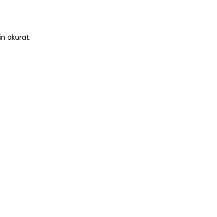
n akurat.