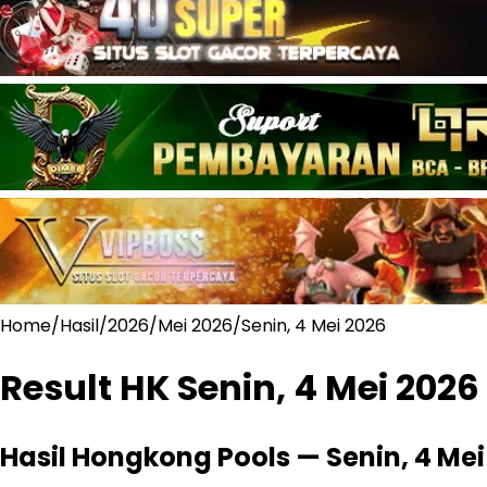
Home
/
Hasil
/
2026
/
Mei 2026
/
Senin, 4 Mei 2026
Result HK
Senin, 4 Mei 2026
Hasil Hongkong Pools —
Senin, 4 Mei