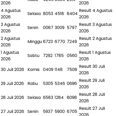
2026
2026
4 Agustus
Result
4 Agustus
Selasa
8053
4518
8404
2026
2026
3 Agustus
Result
3 Agustus
Senin
0087
3009
5797
2026
2026
2 Agustus
Result
2 Agustus
Minggu
6723
6770
7249
2026
2026
1 Agustus
Result
1 Agustus
Sabtu
7292
1785
0560
2026
2026
Result
30 Juli
30 Juli 2026
Kamis
0409
1148
7508
2026
Result
29 Juli
29 Juli 2026
Rabu
5305
5346
0696
2026
Result
28 Juli
28 Juli 2026
Selasa
6583
1284
8098
2026
Result
27 Juli
27 Juli 2026
Senin
5937
5900
6705
2026