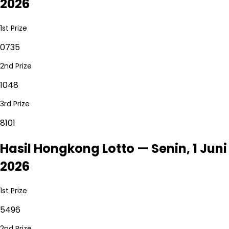
2026
1st Prize
0
7
3
5
2nd Prize
1
0
4
8
3rd Prize
8
1
0
1
Hasil Hongkong Lotto —
Senin, 1 Juni
2026
1st Prize
5
4
9
6
2nd Prize