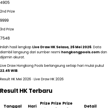
4
9
0
5
2nd Prize
9
9
9
9
3rd Prize
7
5
4
8
Inilah hasil lengkap
Live Draw HK
Selasa, 26 Mei 2026
. Data
diambil langsung dari sumber resmi
hongkongpools.com
dan
dijamin akurat.
Live Draw Hongkong Pools berlangsung setiap hari mulai pukul
22.45 WIB
.
Result HK
Mei 2026
·
Live Draw HK
2026
Result HK Terbaru
Prize
Prize
Prize
Tanggal
Hari
Detail