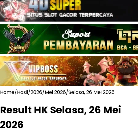
Home
/
Hasil
/
2026
/
Mei 2026
/
Selasa, 26 Mei 2026
Result HK
Selasa, 26 Mei
2026