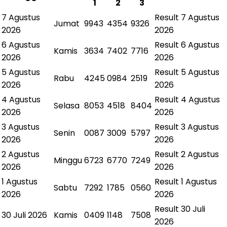
1
2
3
7 Agustus
Result
7 Agustus
Jumat
9943
4354
9326
2026
2026
6 Agustus
Result
6 Agustus
Kamis
3634
7402
7716
2026
2026
5 Agustus
Result
5 Agustus
Rabu
4245
0984
2519
2026
2026
4 Agustus
Result
4 Agustus
Selasa
8053
4518
8404
2026
2026
3 Agustus
Result
3 Agustus
Senin
0087
3009
5797
2026
2026
2 Agustus
Result
2 Agustus
Minggu
6723
6770
7249
2026
2026
1 Agustus
Result
1 Agustus
Sabtu
7292
1785
0560
2026
2026
Result
30 Juli
30 Juli 2026
Kamis
0409
1148
7508
2026