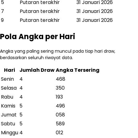
5
Putaran terakhir
31 Januari 2026
7
Putaran terakhir
31 Januari 2026
9
Putaran terakhir
31 Januari 2026
Pola Angka per Hari
Angka yang paling sering muncul pada tiap hari draw,
berdasarkan seluruh riwayat data.
Hari
Jumlah Draw
Angka Tersering
Senin
4
4
6
8
Selasa
4
3
5
0
Rabu
4
1
9
3
Kamis
5
4
9
6
Jumat
5
0
5
8
Sabtu
5
5
8
9
Minggu
4
0
1
2