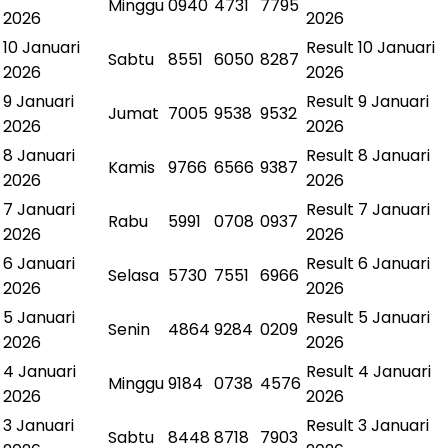
Minggu
0940
4731
7795
2026
2026
10 Januari
Result
10 Januari
Sabtu
8551
6050
8287
2026
2026
9 Januari
Result
9 Januari
Jumat
7005
9538
9532
2026
2026
8 Januari
Result
8 Januari
Kamis
9766
6566
9387
2026
2026
7 Januari
Result
7 Januari
Rabu
5991
0708
0937
2026
2026
6 Januari
Result
6 Januari
Selasa
5730
7551
6966
2026
2026
5 Januari
Result
5 Januari
Senin
4864
9284
0209
2026
2026
4 Januari
Result
4 Januari
Minggu
9184
0738
4576
2026
2026
3 Januari
Result
3 Januari
Sabtu
8448
8718
7903