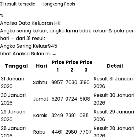
31
result tersedia — Hongkong Pools
%
Analisa Data Keluaran HK
Angka sering keluar, angka lama tidak keluar & pola per
hari
— dari 31 result
Angka Sering Keluar
9
4
5
Lihat Analisa Bulan Ini
→
Prize
Prize
Prize
Tanggal
Hari
Detail
1
2
3
31 Januari
Result
31 Januari
Sabtu
9957
7030
3190
2026
2026
30 Januari
Result
30 Januari
Jumat
5207
9724
5108
2026
2026
29 Januari
Result
29 Januari
Kamis
3249
7381
0811
2026
2026
28 Januari
Result
28 Januari
Rabu
4461
2980
7707
2026
2026