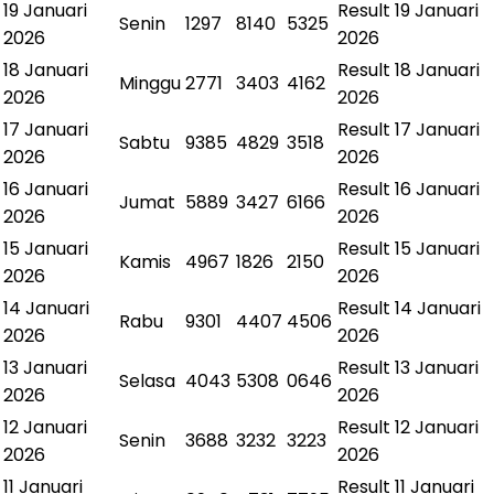
19 Januari
Result
19 Januari
Senin
1297
8140
5325
2026
2026
18 Januari
Result
18 Januari
Minggu
2771
3403
4162
2026
2026
17 Januari
Result
17 Januari
Sabtu
9385
4829
3518
2026
2026
16 Januari
Result
16 Januari
Jumat
5889
3427
6166
2026
2026
15 Januari
Result
15 Januari
Kamis
4967
1826
2150
2026
2026
14 Januari
Result
14 Januari
Rabu
9301
4407
4506
2026
2026
13 Januari
Result
13 Januari
Selasa
4043
5308
0646
2026
2026
12 Januari
Result
12 Januari
Senin
3688
3232
3223
2026
2026
11 Januari
Result
11 Januari