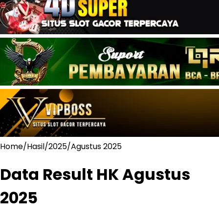
Home
/
Hasil
/
2025
/
Agustus 2025
Data Result HK
Agustus
2025