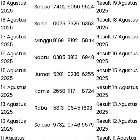
19 Agustus
Result
19 Agustus
Selasa
7402
6056
9524
2025
2025
18 Agustus
Result
18 Agustus
Senin
0073
7326
6363
2025
2025
17 Agustus
Result
17 Agustus
Minggu
8169
8192
5844
2025
2025
16 Agustus
Result
16 Agustus
Sabtu
0385
3913
6948
2025
2025
15 Agustus
Result
15 Agustus
Jumat
5201
0236
6255
2025
2025
14 Agustus
Result
14 Agustus
Kamis
2658
1117
8724
2025
2025
13 Agustus
Result
13 Agustus
Rabu
5813
0645
1693
2025
2025
12 Agustus
Result
12 Agustus
Selasa
9732
0746
9579
2025
2025
11 Agustus
Result
11 Agustus