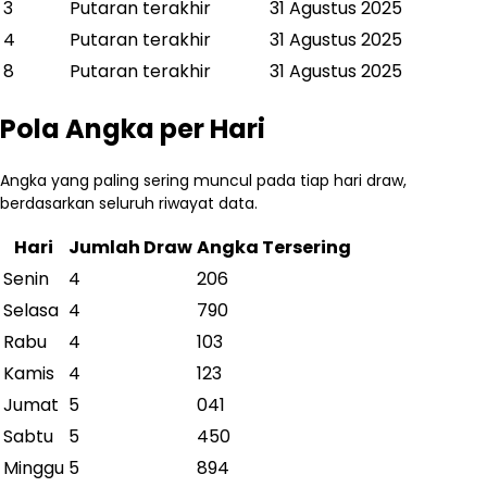
3
Putaran terakhir
31 Agustus 2025
4
Putaran terakhir
31 Agustus 2025
8
Putaran terakhir
31 Agustus 2025
Pola Angka per Hari
Angka yang paling sering muncul pada tiap hari draw,
berdasarkan seluruh riwayat data.
Hari
Jumlah Draw
Angka Tersering
Senin
4
2
0
6
Selasa
4
7
9
0
Rabu
4
1
0
3
Kamis
4
1
2
3
Jumat
5
0
4
1
Sabtu
5
4
5
0
Minggu
5
8
9
4