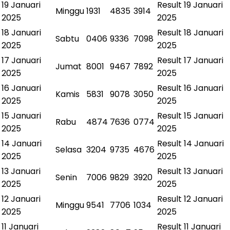
19 Januari
Result
19 Januari
Minggu
1931
4835
3914
2025
2025
18 Januari
Result
18 Januari
Sabtu
0406
9336
7098
2025
2025
17 Januari
Result
17 Januari
Jumat
8001
9467
7892
2025
2025
16 Januari
Result
16 Januari
Kamis
5831
9078
3050
2025
2025
15 Januari
Result
15 Januari
Rabu
4874
7636
0774
2025
2025
14 Januari
Result
14 Januari
Selasa
3204
9735
4676
2025
2025
13 Januari
Result
13 Januari
Senin
7006
9829
3920
2025
2025
12 Januari
Result
12 Januari
Minggu
9541
7706
1034
2025
2025
11 Januari
Result
11 Januari