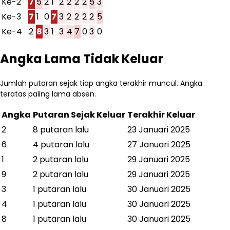
Ke-
2
7
5
2
1
2
2
2
2
5
3
Ke-
3
7
1
0
7
3
2
2
2
2
5
Ke-
4
2
8
3
1
3
4
7
0
3
0
Angka Lama Tidak Keluar
Jumlah putaran sejak tiap angka terakhir muncul. Angka
teratas paling lama absen.
Angka
Putaran Sejak Keluar
Terakhir Keluar
2
8 putaran lalu
23 Januari 2025
6
4 putaran lalu
27 Januari 2025
1
2 putaran lalu
29 Januari 2025
9
2 putaran lalu
29 Januari 2025
3
1 putaran lalu
30 Januari 2025
4
1 putaran lalu
30 Januari 2025
8
1 putaran lalu
30 Januari 2025