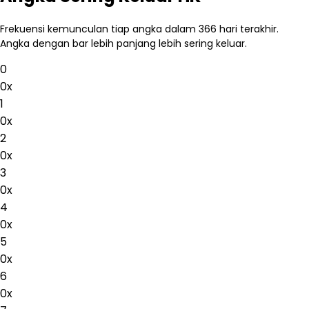
Frekuensi kemunculan tiap angka dalam 366 hari terakhir.
Angka dengan bar lebih panjang lebih sering keluar.
0
0
x
1
0
x
2
0
x
3
0
x
4
0
x
5
0
x
6
0
x