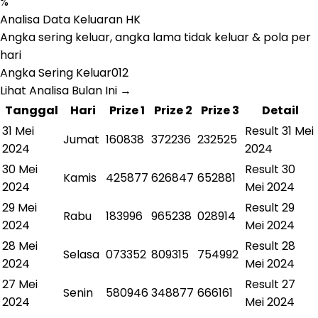
%
Analisa Data Keluaran HK
Angka sering keluar, angka lama tidak keluar & pola per
hari
Angka Sering Keluar
0
1
2
Lihat Analisa Bulan Ini
→
Tanggal
Hari
Prize 1
Prize 2
Prize 3
Detail
31 Mei
Result
31 Mei
Jumat
160838
372236
232525
2024
2024
30 Mei
Result
30
Kamis
425877
626847
652881
2024
Mei 2024
29 Mei
Result
29
Rabu
183996
965238
028914
2024
Mei 2024
28 Mei
Result
28
Selasa
073352
809315
754992
2024
Mei 2024
27 Mei
Result
27
Senin
580946
348877
666161
2024
Mei 2024