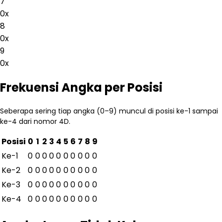
7
0
x
8
0
x
9
0
x
Frekuensi Angka per Posisi
Seberapa sering tiap angka (0–9) muncul di posisi ke-1 sampai
ke-4 dari nomor 4D.
Posisi
0
1
2
3
4
5
6
7
8
9
Ke-
1
0
0
0
0
0
0
0
0
0
0
Ke-
2
0
0
0
0
0
0
0
0
0
0
Ke-
3
0
0
0
0
0
0
0
0
0
0
Ke-
4
0
0
0
0
0
0
0
0
0
0