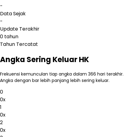
-
Data Sejak
-
Update Terakhir
0 tahun
Tahun Tercatat
Angka Sering Keluar HK
Frekuensi kemunculan tiap angka dalam 366 hari terakhir.
Angka dengan bar lebih panjang lebih sering keluar.
0
0
x
1
0
x
2
0
x