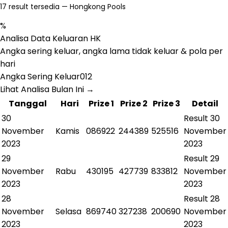
17
result tersedia — Hongkong Pools
%
Analisa Data Keluaran HK
Angka sering keluar, angka lama tidak keluar & pola per
hari
Angka Sering Keluar
0
1
2
Lihat Analisa Bulan Ini
→
Tanggal
Hari
Prize 1
Prize 2
Prize 3
Detail
30
Result
30
November
Kamis
086922
244389
525516
November
2023
2023
29
Result
29
November
Rabu
430195
427739
833812
November
2023
2023
28
Result
28
November
Selasa
869740
327238
200690
November
2023
2023