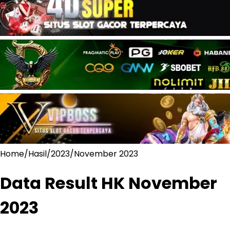
Home
/
Hasil
/
2023
/
November 2023
Data Result HK
November
2023