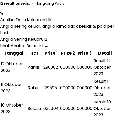
12
result tersedia — Hongkong Pools
%
Analisa Data Keluaran HK
Angka sering keluar, angka lama tidak keluar & pola per
hari
Angka Sering Keluar
0
1
2
Lihat Analisa Bulan Ini
→
Tanggal
Hari
Prize 1
Prize 2
Prize 3
Detail
Result
12
12 Oktober
Kamis
298302
000000
000000
Oktober
2023
2023
Result
11
11 Oktober
Rabu
129595
000000
000000
Oktober
2023
2023
Result
10
10 Oktober
Selasa
632604
000000
000000
Oktober
2023
2023