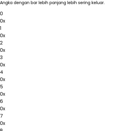
Angka dengan bar lebih panjang lebih sering keluar.
0
0
x
1
0
x
2
0
x
3
0
x
4
0
x
5
0
x
6
0
x
7
0
x
8