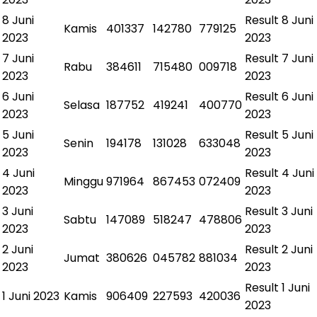
8 Juni
Result
8 Juni
Kamis
401337
142780
779125
2023
2023
7 Juni
Result
7 Juni
Rabu
384611
715480
009718
2023
2023
6 Juni
Result
6 Juni
Selasa
187752
419241
400770
2023
2023
5 Juni
Result
5 Juni
Senin
194178
131028
633048
2023
2023
4 Juni
Result
4 Juni
Minggu
971964
867453
072409
2023
2023
3 Juni
Result
3 Juni
Sabtu
147089
518247
478806
2023
2023
2 Juni
Result
2 Juni
Jumat
380626
045782
881034
2023
2023
Result
1 Juni
1 Juni 2023
Kamis
906409
227593
420036
2023