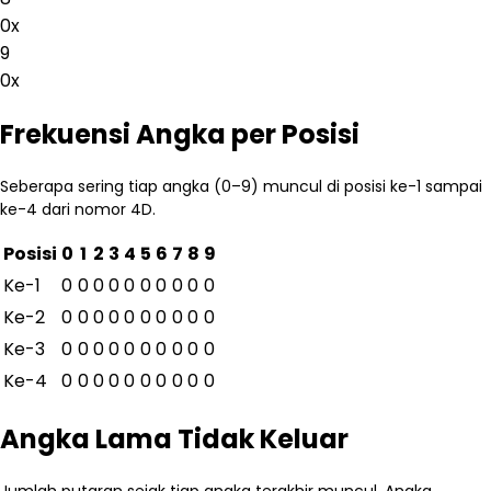
0
x
9
0
x
Frekuensi Angka per Posisi
Seberapa sering tiap angka (0–9) muncul di posisi ke-1 sampai
ke-4 dari nomor 4D.
Posisi
0
1
2
3
4
5
6
7
8
9
Ke-
1
0
0
0
0
0
0
0
0
0
0
Ke-
2
0
0
0
0
0
0
0
0
0
0
Ke-
3
0
0
0
0
0
0
0
0
0
0
Ke-
4
0
0
0
0
0
0
0
0
0
0
Angka Lama Tidak Keluar