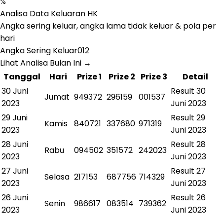
%
Analisa Data Keluaran HK
Angka sering keluar, angka lama tidak keluar & pola per
hari
Angka Sering Keluar
0
1
2
Lihat Analisa Bulan Ini
→
Tanggal
Hari
Prize 1
Prize 2
Prize 3
Detail
30 Juni
Result
30
Jumat
949372
296159
001537
2023
Juni 2023
29 Juni
Result
29
Kamis
840721
337680
971319
2023
Juni 2023
28 Juni
Result
28
Rabu
094502
351572
242023
2023
Juni 2023
27 Juni
Result
27
Selasa
217153
687756
714329
2023
Juni 2023
26 Juni
Result
26
Senin
986617
083514
739362
2023
Juni 2023