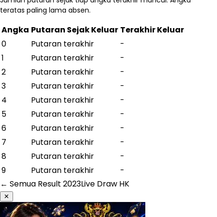
Jumlah putaran sejak tiap angka terakhir muncul. Angka
teratas paling lama absen.
Angka
Putaran Sejak Keluar
Terakhir Keluar
0
Putaran terakhir
-
1
Putaran terakhir
-
2
Putaran terakhir
-
3
Putaran terakhir
-
4
Putaran terakhir
-
5
Putaran terakhir
-
6
Putaran terakhir
-
7
Putaran terakhir
-
8
Putaran terakhir
-
9
Putaran terakhir
-
← Semua Result
2023
Live Draw HK
✕