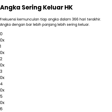
Angka Sering Keluar HK
Frekuensi kemunculan tiap angka dalam 366 hari terakhir.
Angka dengan bar lebih panjang lebih sering keluar.
0
0
x
1
0
x
2
0
x
3
0
x
4
0
x
5
0
x
6