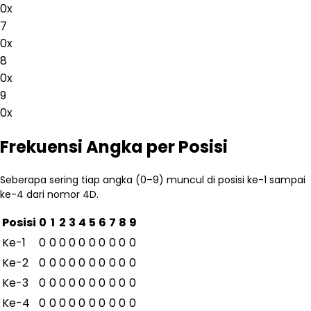
0
x
7
0
x
8
0
x
9
0
x
Frekuensi Angka per Posisi
Seberapa sering tiap angka (0–9) muncul di posisi ke-1 sampai
ke-4 dari nomor 4D.
Posisi
0
1
2
3
4
5
6
7
8
9
Ke-
1
0
0
0
0
0
0
0
0
0
0
Ke-
2
0
0
0
0
0
0
0
0
0
0
Ke-
3
0
0
0
0
0
0
0
0
0
0
Ke-
4
0
0
0
0
0
0
0
0
0
0