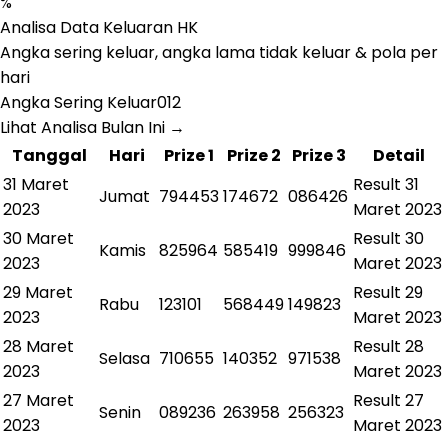
%
Analisa Data Keluaran HK
Angka sering keluar, angka lama tidak keluar & pola per
hari
Angka Sering Keluar
0
1
2
Lihat Analisa Bulan Ini
→
Tanggal
Hari
Prize 1
Prize 2
Prize 3
Detail
31 Maret
Result
31
Jumat
794453
174672
086426
2023
Maret 2023
30 Maret
Result
30
Kamis
825964
585419
999846
2023
Maret 2023
29 Maret
Result
29
Rabu
123101
568449
149823
2023
Maret 2023
28 Maret
Result
28
Selasa
710655
140352
971538
2023
Maret 2023
27 Maret
Result
27
Senin
089236
263958
256323
2023
Maret 2023