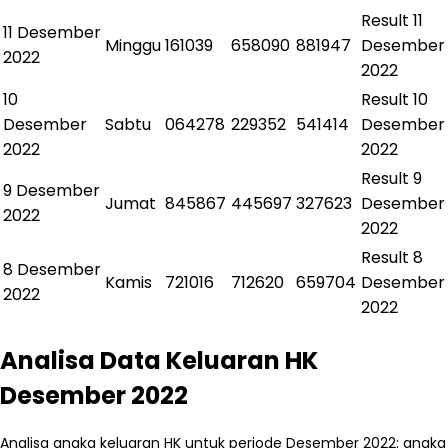
Result
11
11 Desember
Minggu
161039
658090
881947
Desember
2022
2022
10
Result
10
Desember
Sabtu
064278
229352
541414
Desember
2022
2022
Result
9
9 Desember
Jumat
845867
445697
327623
Desember
2022
2022
Result
8
8 Desember
Kamis
721016
712620
659704
Desember
2022
2022
Analisa Data Keluaran HK
Desember 2022
Analisa angka keluaran HK untuk periode Desember 2022: angka