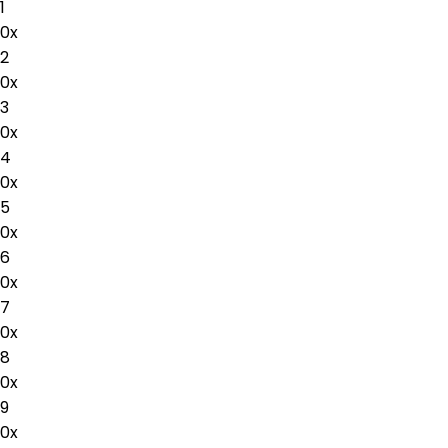
1
0
x
2
0
x
3
0
x
4
0
x
5
0
x
6
0
x
7
0
x
8
0
x
9
0
x