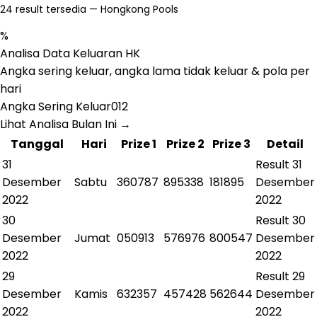
24
result tersedia — Hongkong Pools
%
Analisa Data Keluaran HK
Angka sering keluar, angka lama tidak keluar & pola per
hari
Angka Sering Keluar
0
1
2
Lihat Analisa Bulan Ini
→
Tanggal
Hari
Prize 1
Prize 2
Prize 3
Detail
31
Result
31
Desember
Sabtu
360787
895338
181895
Desember
2022
2022
30
Result
30
Desember
Jumat
050913
576976
800547
Desember
2022
2022
29
Result
29
Desember
Kamis
632357
457428
562644
Desember
2022
2022