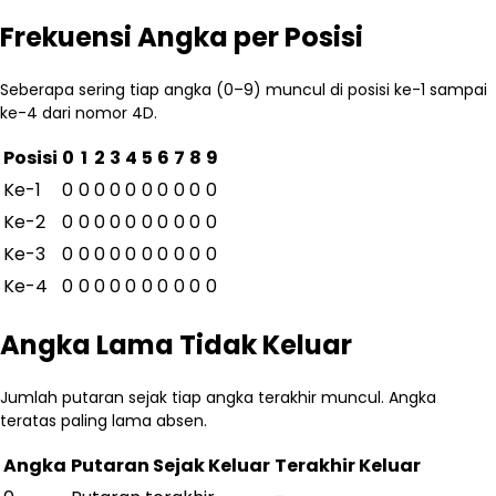
Frekuensi Angka per Posisi
Seberapa sering tiap angka (0–9) muncul di posisi ke-1 sampai
ke-4 dari nomor 4D.
Posisi
0
1
2
3
4
5
6
7
8
9
Ke-
1
0
0
0
0
0
0
0
0
0
0
Ke-
2
0
0
0
0
0
0
0
0
0
0
Ke-
3
0
0
0
0
0
0
0
0
0
0
Ke-
4
0
0
0
0
0
0
0
0
0
0
Angka Lama Tidak Keluar
Jumlah putaran sejak tiap angka terakhir muncul. Angka
teratas paling lama absen.
Angka
Putaran Sejak Keluar
Terakhir Keluar